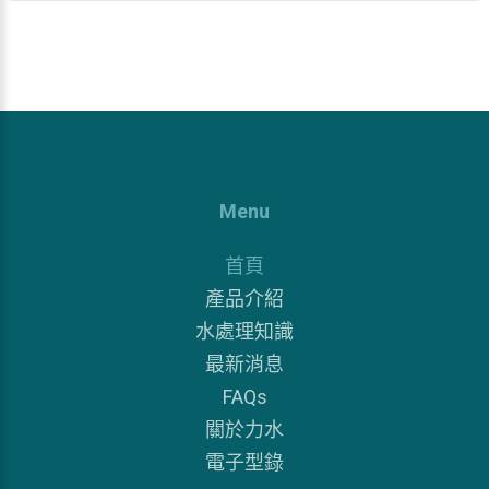
Menu
首頁
產品介紹
水處理知識
最新消息
FAQs
關於力水
電子型錄