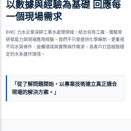
以數據與經驗為基礎
回應每
一個現場需求
BWC 力水企業深耕工業水處理領域，結合自有工廠、實驗室
研發能力與現場應用經驗。我們不只是提供化學藥劑，更重視
不同水質條件、設備環境與實際操作需求，為客戶打造極致穩
定的水系運作環境。
「從了解問題開始，以專業技術建立真正適合
現場的解決方案。」