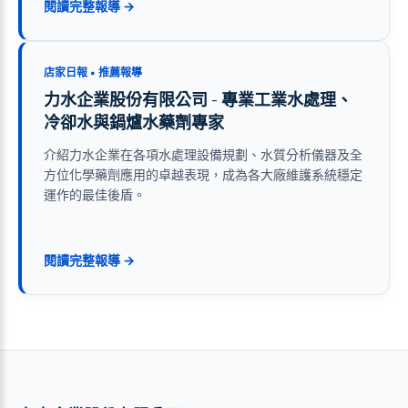
閱讀完整報導 →
店家日報 • 推薦報導
力水企業股份有限公司
-
專業工業水處理、
冷卻水與鍋爐水藥劑專家
介紹力水企業在各項水處理設備規劃、水質分析儀器及全
方位化學藥劑應用的卓越表現，成為各大廠維護系統穩定
運作的最佳後盾。
閱讀完整報導 →