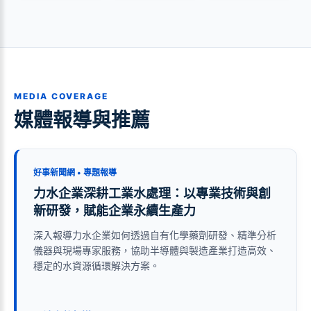
MEDIA COVERAGE
媒體報導與推薦
好事新聞網 • 專題報導
力水企業深耕工業水處理：以專業技術與創
新研發，賦能企業永續生產力
深入報導力水企業如何透過自有化學藥劑研發、精準分析
儀器與現場專家服務，協助半導體與製造產業打造高效、
穩定的水資源循環解決方案。